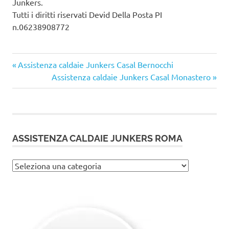
Junkers.
Tutti i diritti riservati Devid Della Posta PI
n.06238908772
Articolo
Navigazione
Assistenza caldaie Junkers Casal Bernocchi
precedente:
Articolo
Assistenza caldaie Junkers Casal Monastero
articoli
successivo:
ASSISTENZA CALDAIE JUNKERS ROMA
Assistenza
caldaie
Junkers
Roma