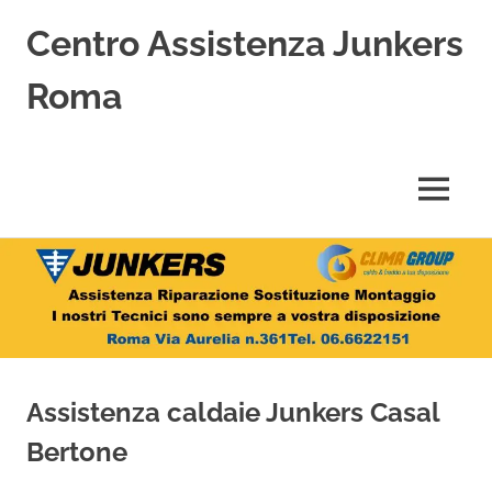
Centro Assistenza Junkers
Roma
Centro
Assistenza
Junkers
MENU
specializzato
nell'Assistenza,
Salta
Riparazione,
Sostituzione,
al
Installazione
contenuto
e
Vendita
di
Caldaie
Assistenza caldaie Junkers Casal
Junkers
a
Bertone
Roma