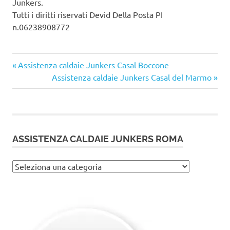
Junkers.
Tutti i diritti riservati Devid Della Posta PI
n.06238908772
Articolo
Navigazione
Assistenza caldaie Junkers Casal Boccone
precedente:
Articolo
Assistenza caldaie Junkers Casal del Marmo
articoli
successivo:
ASSISTENZA CALDAIE JUNKERS ROMA
Assistenza
caldaie
Junkers
Roma