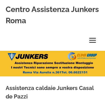
Centro Assistenza Junkers
Roma
Centro
Assistenza
Junkers
MENU
specializzato
nell'Assistenza,
Salta
Riparazione,
Sostituzione,
al
Installazione
contenuto
e
Vendita
di
Caldaie
Assistenza caldaie Junkers Casal
Junkers
a
de Pazzi
Roma