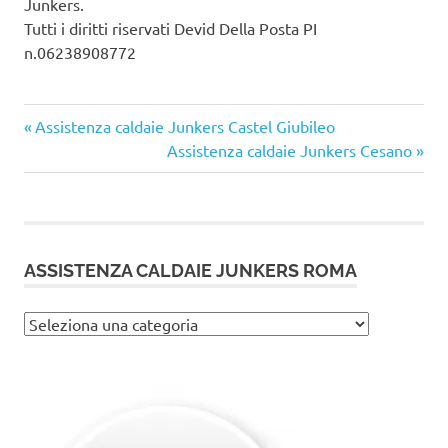
Junkers.
Tutti i diritti riservati Devid Della Posta PI
n.06238908772
Articolo
Navigazione
Assistenza caldaie Junkers Castel Giubileo
precedente:
Articolo
Assistenza caldaie Junkers Cesano
articoli
successivo:
ASSISTENZA CALDAIE JUNKERS ROMA
Assistenza
caldaie
Junkers
Roma