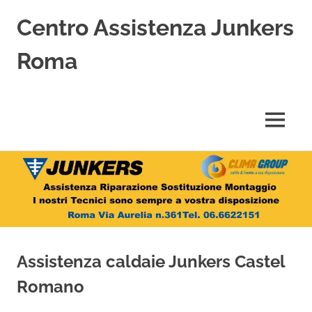
Centro Assistenza Junkers
Roma
Centro
Assistenza
Junkers
MENU
specializzato
nell'Assistenza,
Salta
Riparazione,
Sostituzione,
al
Installazione
contenuto
e
Vendita
di
Caldaie
Assistenza caldaie Junkers Castel
Junkers
a
Romano
Roma