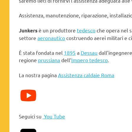
saremo lieti di fornirvi l’assistenza adeguata alle
Assistenza, manutenzione, riparazione, installazi
è un produttore
tedesco
che opera nel 
Junkers
settore
aeronautico
costruendo aerei militari e civ
È stata fondata nel
1895
a
Dessau
dall’ingegner
regione
prussiana
dell’
Impero tedesco
.
La nostra pagina
Assistenza caldaie Roma
Seguici su
You Tube