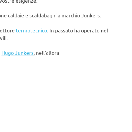
 vostre esigenze.
one caldaie e scaldabagni a marchio Junkers.
settore
termotecnico
. In passato ha operato nel
ili.
e
Hugo Junkers
, nell’allora