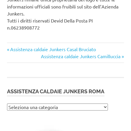
informazioni ufficiali sono fruibili sul sito dell’Azienda
Junkers.
Tutti i diritti riservati Devid Della Posta PI
n.06238908772
Articolo
Navigazione
Assistenza caldaie Junkers Casal Bruciato
precedente:
Articolo
Assistenza caldaie Junkers Camilluccia
articoli
successivo:
ASSISTENZA CALDAIE JUNKERS ROMA
Assistenza
caldaie
Junkers
Roma