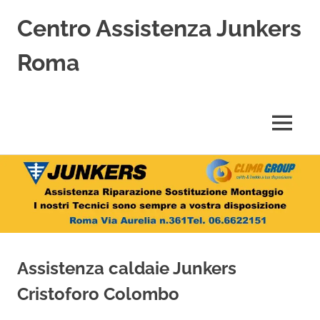
Centro Assistenza Junkers
Roma
Centro
Assistenza
Junkers
MENU
specializzato
nell'Assistenza,
Salta
Riparazione,
Sostituzione,
al
Installazione
contenuto
e
Vendita
di
Caldaie
Assistenza caldaie Junkers
Junkers
a
Cristoforo Colombo
Roma