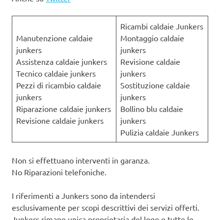
Ricambi caldaie Junkers
Manutenzione caldaie
Montaggio caldaie
junkers
junkers
Assistenza caldaie junkers
Revisione caldaie
Tecnico caldaie junkers
junkers
Pezzi di ricambio caldaie
Sostituzione caldaie
junkers
junkers
Riparazione caldaie junkers
Bollino blu caldaie
Revisione caldaie junkers
junkers
Pulizia caldaie Junkers
Non si effettuano interventi in garanza.
No Riparazioni telefoniche.
I riferimenti a Junkers sono da intendersi
esclusivamente per scopi descrittivi dei servizi offerti.
Junkers rimane unica proprietaria del logo e tutte le