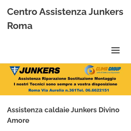
Centro Assistenza Junkers
Roma
Centro
Assistenza
Junkers
MENU
specializzato
nell'Assistenza,
Salta
Riparazione,
Sostituzione,
al
Installazione
contenuto
e
Vendita
di
Caldaie
Assistenza caldaie Junkers Divino
Junkers
a
Amore
Roma