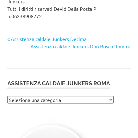
Junkers.
Tutti i diritti riservati Devid Della Posta PI
n.06238908772
Articolo
Navigazione
Assistenza caldaie Junkers Decima
precedente:
Articolo
Assistenza caldaie Junkers Don Bosco Roma
articoli
successivo:
ASSISTENZA CALDAIE JUNKERS ROMA
Assistenza
caldaie
Junkers
Roma