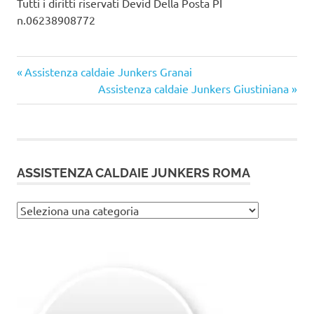
Tutti i diritti riservati Devid Della Posta PI
n.06238908772
Articolo
Navigazione
Assistenza caldaie Junkers Granai
precedente:
Articolo
Assistenza caldaie Junkers Giustiniana
articoli
successivo:
ASSISTENZA CALDAIE JUNKERS ROMA
Assistenza
caldaie
Junkers
Roma