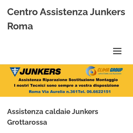
Centro Assistenza Junkers
Roma
Centro
Assistenza
Junkers
MENU
specializzato
nell'Assistenza,
Salta
Riparazione,
Sostituzione,
al
Installazione
contenuto
e
Vendita
di
Caldaie
Assistenza caldaie Junkers
Junkers
a
Grottarossa
Roma