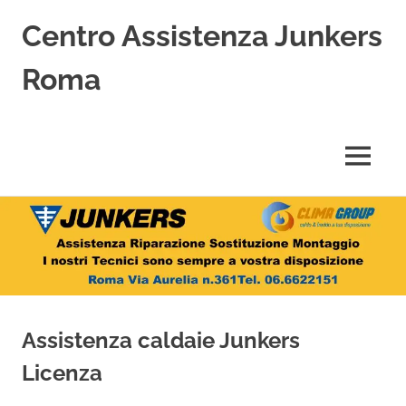
Centro Assistenza Junkers
Roma
Centro
Assistenza
Junkers
MENU
specializzato
nell'Assistenza,
Salta
Riparazione,
Sostituzione,
al
Installazione
contenuto
e
Vendita
di
Caldaie
Assistenza caldaie Junkers
Junkers
a
Licenza
Roma