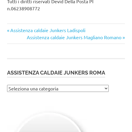
Tutti i diritti riservati Devid Della Posta PI
n.06238908772
Articolo
Navigazione
Assistenza caldaie Junkers Ladispoli
precedente:
Articolo
Assistenza caldaie Junkers Magliano Romano
articoli
successivo:
ASSISTENZA CALDAIE JUNKERS ROMA
Assistenza
caldaie
Junkers
Roma