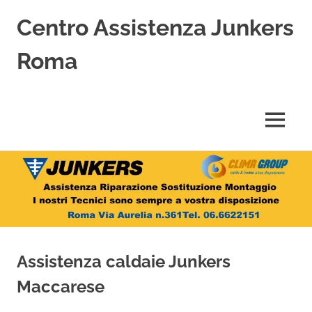
Centro Assistenza Junkers
Roma
Centro
Assistenza
Junkers
MENU
specializzato
nell'Assistenza,
Salta
Riparazione,
Sostituzione,
al
Installazione
contenuto
e
Vendita
di
Caldaie
Assistenza caldaie Junkers
Junkers
a
Maccarese
Roma