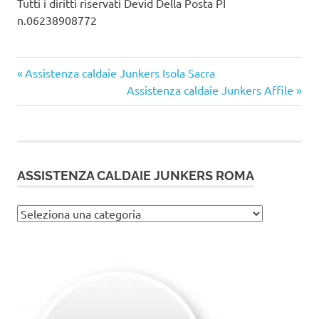
Tutti i diritti riservati Devid Della Posta PI
n.06238908772
Articolo
Navigazione
Assistenza caldaie Junkers Isola Sacra
precedente:
Articolo
Assistenza caldaie Junkers Affile
articoli
successivo:
ASSISTENZA CALDAIE JUNKERS ROMA
Assistenza
caldaie
Junkers
Roma