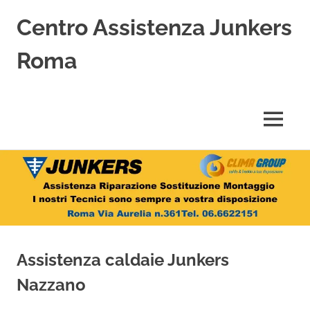
Centro Assistenza Junkers
Roma
Centro
Assistenza
Junkers
MENU
specializzato
nell'Assistenza,
Salta
Riparazione,
Sostituzione,
al
Installazione
contenuto
e
Vendita
di
Caldaie
Assistenza caldaie Junkers
Junkers
a
Nazzano
Roma