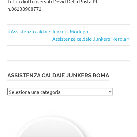
Tutti i diritti riservati Devid Della Posta PI
n.06238908772
Articolo
Navigazione
Assistenza caldaie Junkers Morlupo
precedente:
Articolo
Assistenza caldaie Junkers Nerola
articoli
successivo:
ASSISTENZA CALDAIE JUNKERS ROMA
Assistenza
caldaie
Junkers
Roma