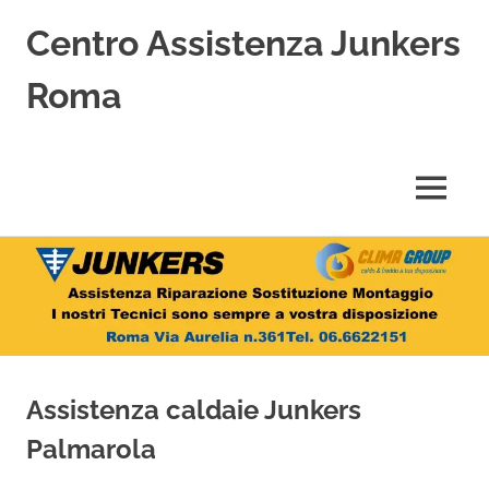
Centro Assistenza Junkers
Roma
Centro
Assistenza
Junkers
MENU
specializzato
nell'Assistenza,
Salta
Riparazione,
Sostituzione,
al
Installazione
contenuto
e
Vendita
di
Caldaie
Assistenza caldaie Junkers
Junkers
a
Palmarola
Roma