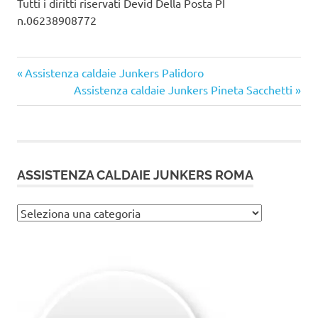
Tutti i diritti riservati Devid Della Posta PI
n.06238908772
Articolo
Navigazione
Assistenza caldaie Junkers Palidoro
precedente:
Articolo
Assistenza caldaie Junkers Pineta Sacchetti
articoli
successivo:
ASSISTENZA CALDAIE JUNKERS ROMA
Assistenza
caldaie
Junkers
Roma