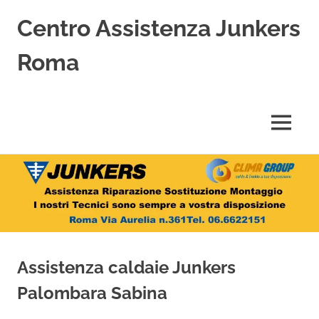
Centro Assistenza Junkers
Roma
Centro
Assistenza
Junkers
MENU
specializzato
nell'Assistenza,
Salta
Riparazione,
Sostituzione,
al
Installazione
contenuto
e
Vendita
di
Caldaie
Assistenza caldaie Junkers
Junkers
a
Palombara Sabina
Roma