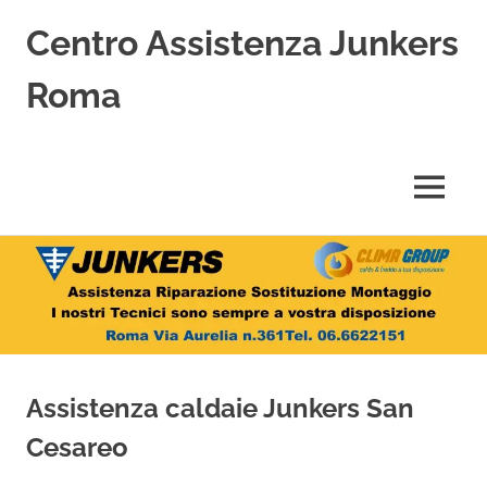
Centro Assistenza Junkers
Roma
Centro
Assistenza
Junkers
MENU
specializzato
nell'Assistenza,
Salta
Riparazione,
Sostituzione,
al
Installazione
contenuto
e
Vendita
di
Caldaie
Assistenza caldaie Junkers San
Junkers
a
Cesareo
Roma