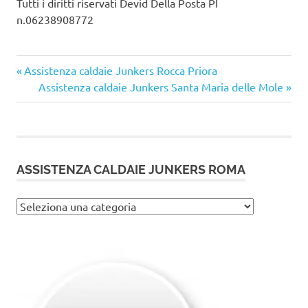
Tutti i diritti riservati Devid Della Posta PI
n.06238908772
Articolo
Navigazione
Assistenza caldaie Junkers Rocca Priora
precedente:
Articolo
Assistenza caldaie Junkers Santa Maria delle Mole
articoli
successivo:
ASSISTENZA CALDAIE JUNKERS ROMA
Assistenza
caldaie
Junkers
Roma