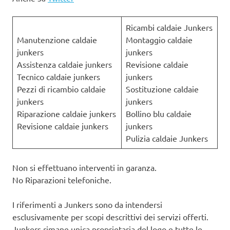
Ricambi caldaie Junkers
Manutenzione caldaie
Montaggio caldaie
junkers
junkers
Assistenza caldaie junkers
Revisione caldaie
Tecnico caldaie junkers
junkers
Pezzi di ricambio caldaie
Sostituzione caldaie
junkers
junkers
Riparazione caldaie junkers
Bollino blu caldaie
Revisione caldaie junkers
junkers
Pulizia caldaie Junkers
Non si effettuano interventi in garanza.
No Riparazioni telefoniche.
I riferimenti a Junkers sono da intendersi
esclusivamente per scopi descrittivi dei servizi offerti.
Junkers rimane unica proprietaria del logo e tutte le