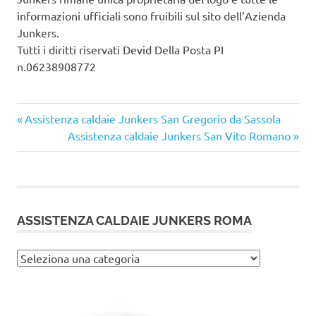
informazioni ufficiali sono fruibili sul sito dell’Azienda
Junkers.
Tutti i diritti riservati Devid Della Posta PI
n.06238908772
Articolo
Navigazione
Assistenza caldaie Junkers San Gregorio da Sassola
precedente:
Articolo
Assistenza caldaie Junkers San Vito Romano
articoli
successivo:
ASSISTENZA CALDAIE JUNKERS ROMA
Assistenza
caldaie
Junkers
Roma