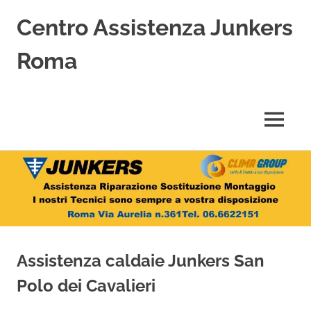
Centro Assistenza Junkers
Roma
Centro
Assistenza
Junkers
MENU
specializzato
nell'Assistenza,
Salta
Riparazione,
Sostituzione,
al
Installazione
contenuto
e
Vendita
di
Caldaie
Assistenza caldaie Junkers San
Junkers
a
Polo dei Cavalieri
Roma