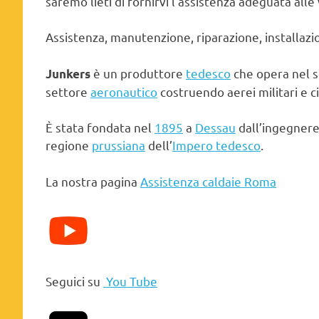
saremo lieti di fornirvi l’assistenza adeguata alle
Assistenza, manutenzione, riparazione, installazi
è un produttore
tedesco
che opera nel 
Junkers
settore
aeronautico
costruendo aerei militari e civ
È stata fondata nel
1895
a
Dessau
dall’ingegner
regione
prussiana
dell’
Impero tedesco
.
La nostra pagina
Assistenza caldaie Roma
Seguici su
You Tube