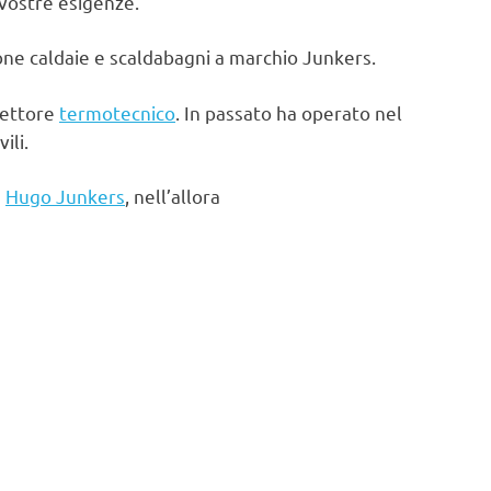
 vostre esigenze.
one caldaie e scaldabagni a marchio Junkers.
settore
termotecnico
. In passato ha operato nel
ili.
e
Hugo Junkers
, nell’allora