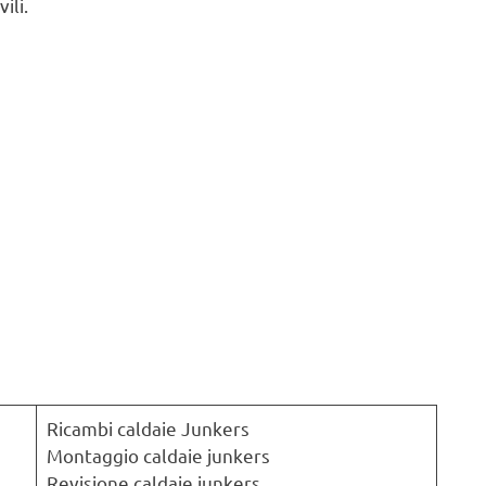
ili.
Ricambi caldaie Junkers
Montaggio caldaie junkers
Revisione caldaie junkers