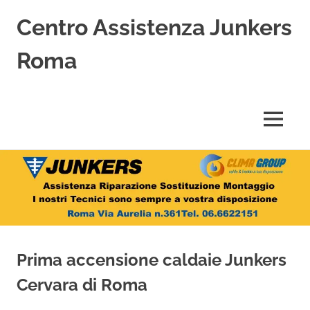
Centro Assistenza Junkers
Roma
Centro
Assistenza
Junkers
MENU
specializzato
nell'Assistenza,
Salta
Riparazione,
Sostituzione,
al
Installazione
contenuto
e
Vendita
di
Caldaie
Prima accensione caldaie Junkers
Junkers
a
Cervara di Roma
Roma