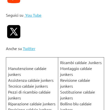
Seguici su
You Tube
Anche su
Twitter
Ricambi caldaie Junkers
Manutenzione caldaie
Montaggio caldaie
junkers
junkers
Assistenza caldaie junkers
Revisione caldaie
Tecnico caldaie junkers
junkers
Pezzi di ricambio caldaie
Sostituzione caldaie
junkers
junkers
Riparazione caldaie junkers
Bollino blu caldaie
Revisione caldaie junkers
junkers