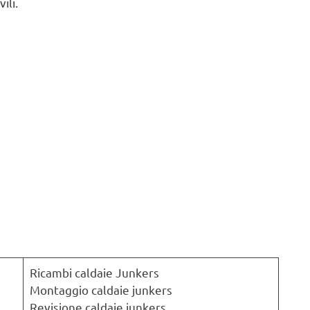
ili.
Ricambi caldaie Junkers
Montaggio caldaie junkers
Revisione caldaie junkers