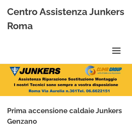
Centro Assistenza Junkers
Roma
Centro
Assistenza
Junkers
MENU
specializzato
nell'Assistenza,
Salta
Riparazione,
Sostituzione,
al
Installazione
contenuto
e
Vendita
di
Caldaie
Prima accensione caldaie Junkers
Junkers
a
Genzano
Roma