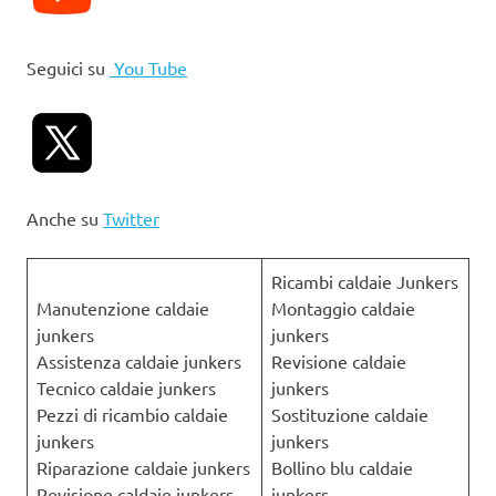
Seguici su
You Tube
Anche su
Twitter
Ricambi caldaie Junkers
Manutenzione caldaie
Montaggio caldaie
junkers
junkers
Assistenza caldaie junkers
Revisione caldaie
Tecnico caldaie junkers
junkers
Pezzi di ricambio caldaie
Sostituzione caldaie
junkers
junkers
Riparazione caldaie junkers
Bollino blu caldaie
Revisione caldaie junkers
junkers