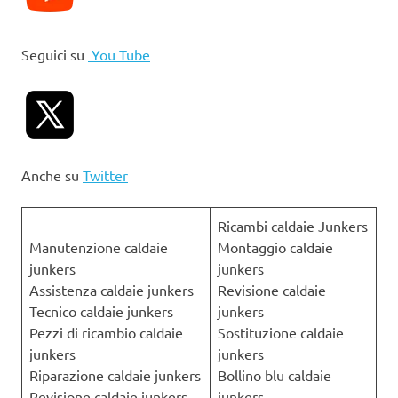
Seguici su
You Tube
Anche su
Twitter
Ricambi caldaie Junkers
Manutenzione caldaie
Montaggio caldaie
junkers
junkers
Assistenza caldaie junkers
Revisione caldaie
Tecnico caldaie junkers
junkers
Pezzi di ricambio caldaie
Sostituzione caldaie
junkers
junkers
Riparazione caldaie junkers
Bollino blu caldaie
Revisione caldaie junkers
junkers