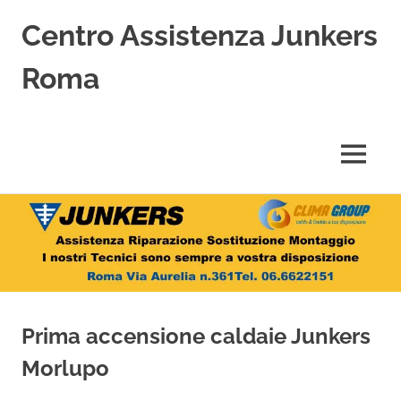
Centro Assistenza Junkers
Roma
Centro
Assistenza
Junkers
MENU
specializzato
nell'Assistenza,
Salta
Riparazione,
Sostituzione,
al
Installazione
contenuto
e
Vendita
di
Caldaie
Prima accensione caldaie Junkers
Junkers
a
Morlupo
Roma