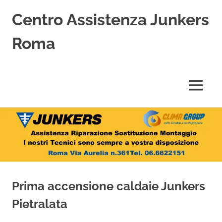
Centro Assistenza Junkers
Roma
Centro
Assistenza
Junkers
MENU
specializzato
nell'Assistenza,
Salta
Riparazione,
Sostituzione,
al
Installazione
contenuto
e
Vendita
di
Caldaie
Prima accensione caldaie Junkers
Junkers
a
Pietralata
Roma