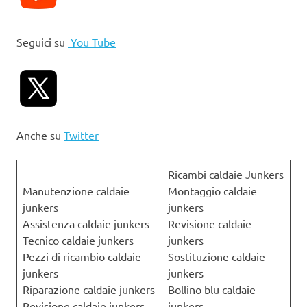
Seguici su
You Tube
Anche su
Twitter
Ricambi caldaie Junkers
Manutenzione caldaie
Montaggio caldaie
junkers
junkers
Assistenza caldaie junkers
Revisione caldaie
Tecnico caldaie junkers
junkers
Pezzi di ricambio caldaie
Sostituzione caldaie
junkers
junkers
Riparazione caldaie junkers
Bollino blu caldaie
Revisione caldaie junkers
junkers