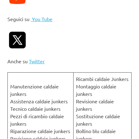
Seguici su
You Tube
Anche su
Twitter
Ricambi caldaie Junkers
Manutenzione caldaie
Montaggio caldaie
junkers
junkers
Assistenza caldaie junkers
Revisione caldaie
Tecnico caldaie junkers
junkers
Pezzi di ricambio caldaie
Sostituzione caldaie
junkers
junkers
Riparazione caldaie junkers
Bollino blu caldaie
Revisione caldaie junkers
junkers