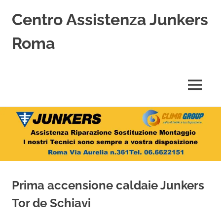
Centro Assistenza Junkers
Roma
Centro
Assistenza
Junkers
MENU
specializzato
nell'Assistenza,
Salta
Riparazione,
Sostituzione,
al
Installazione
contenuto
e
Vendita
di
Caldaie
Prima accensione caldaie Junkers
Junkers
a
Tor de Schiavi
Roma