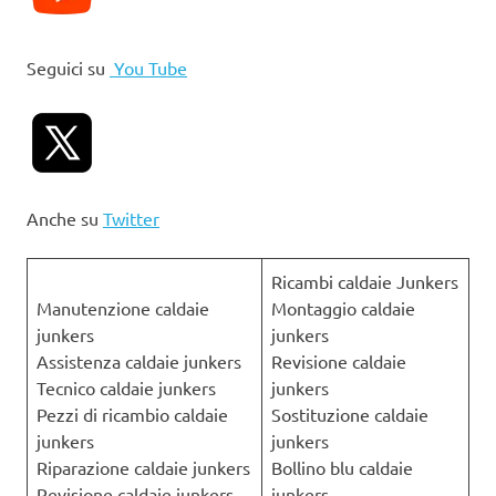
Seguici su
You Tube
Anche su
Twitter
Ricambi caldaie Junkers
Manutenzione caldaie
Montaggio caldaie
junkers
junkers
Assistenza caldaie junkers
Revisione caldaie
Tecnico caldaie junkers
junkers
Pezzi di ricambio caldaie
Sostituzione caldaie
junkers
junkers
Riparazione caldaie junkers
Bollino blu caldaie
Revisione caldaie junkers
junkers