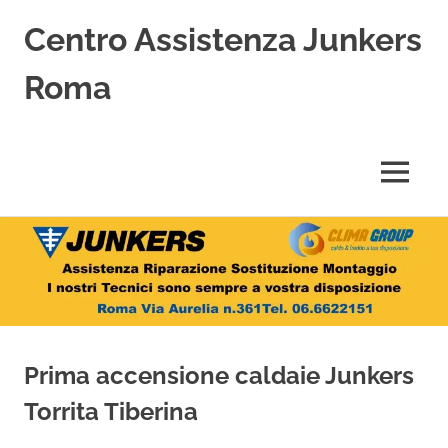
Centro Assistenza Junkers
Roma
Centro
Assistenza
Junkers
MENU
specializzato
nell'Assistenza,
Salta
Riparazione,
Sostituzione,
al
Installazione
contenuto
e
Vendita
di
Caldaie
Prima accensione caldaie Junkers
Junkers
a
Torrita Tiberina
Roma