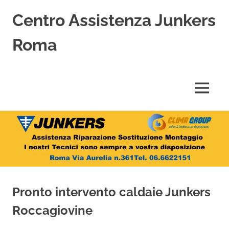
Centro Assistenza Junkers
Roma
Centro
Assistenza
Junkers
MENU
specializzato
nell'Assistenza,
Salta
Riparazione,
Sostituzione,
al
Installazione
contenuto
e
Vendita
di
Caldaie
Pronto intervento caldaie Junkers
Junkers
a
Roccagiovine
Roma