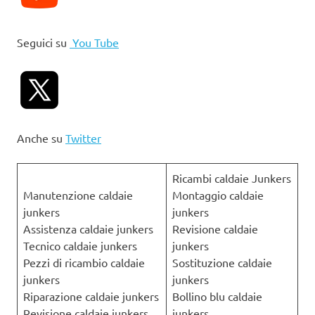
Seguici su
You Tube
Anche su
Twitter
Ricambi caldaie Junkers
Manutenzione caldaie
Montaggio caldaie
junkers
junkers
Assistenza caldaie junkers
Revisione caldaie
Tecnico caldaie junkers
junkers
Pezzi di ricambio caldaie
Sostituzione caldaie
junkers
junkers
Riparazione caldaie junkers
Bollino blu caldaie
Revisione caldaie junkers
junkers