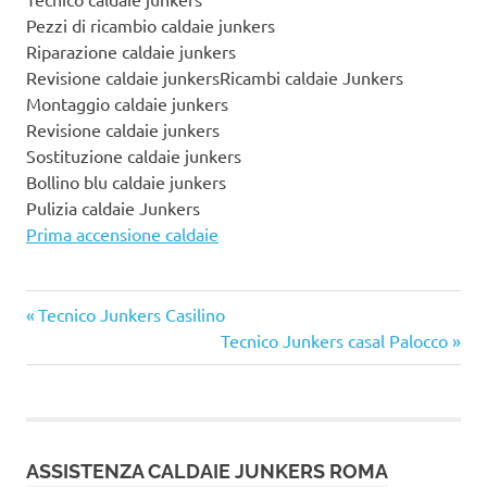
Pezzi di ricambio caldaie junkers
Riparazione caldaie junkers
Revisione caldaie junkersRicambi caldaie Junkers
Montaggio caldaie junkers
Revisione caldaie junkers
Sostituzione caldaie junkers
Bollino blu caldaie junkers
Pulizia caldaie Junkers
Prima accensione caldaie
Articolo
Navigazione
Tecnico Junkers Casilino
precedente:
Articolo
Tecnico Junkers casal Palocco
articoli
successivo:
ASSISTENZA CALDAIE JUNKERS ROMA