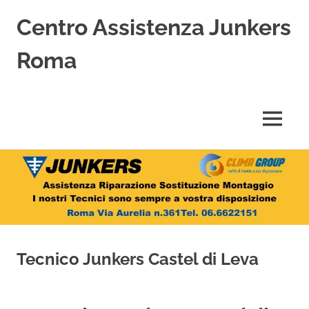
Centro Assistenza Junkers
Roma
Centro
Assistenza
Junkers
MENU
specializzato
nell'Assistenza,
Salta
Riparazione,
Sostituzione,
al
Installazione
contenuto
e
Vendita
di
Caldaie
Tecnico Junkers Castel di Leva
Junkers
a
Roma