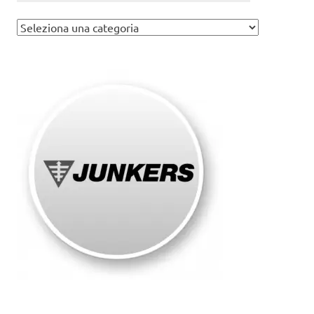
Assistenza
caldaie
Junkers
Roma