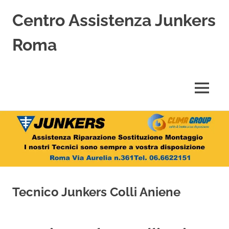
Centro Assistenza Junkers
Roma
Centro
Assistenza
Junkers
MENU
specializzato
nell'Assistenza,
Salta
Riparazione,
Sostituzione,
al
Installazione
contenuto
e
Vendita
di
Caldaie
Tecnico Junkers Colli Aniene
Junkers
a
Roma