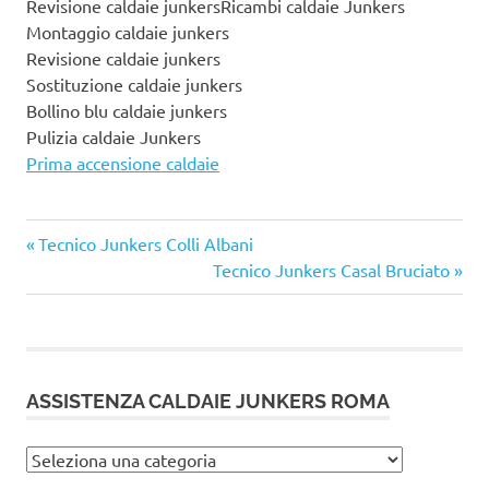
Revisione caldaie junkersRicambi caldaie Junkers
Montaggio caldaie junkers
Revisione caldaie junkers
Sostituzione caldaie junkers
Bollino blu caldaie junkers
Pulizia caldaie Junkers
Prima accensione caldaie
Articolo
Navigazione
Tecnico Junkers Colli Albani
precedente:
Articolo
Tecnico Junkers Casal Bruciato
articoli
successivo:
ASSISTENZA CALDAIE JUNKERS ROMA
Assistenza
caldaie