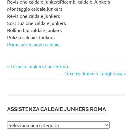
Revisione caldaie junkersRicambi caldaie Junkers
Montaggio caldaie junkers
Revisione caldaie junkers
Sostituzione caldaie junkers
Bollino blu caldaie junkers
Pulizia caldaie Junkers
Prima accensione caldaie
Articolo
Navigazione
Tecnico Junkers Laurentino
precedente:
Articolo
Tecnico Junkers Lunghezza
articoli
successivo:
ASSISTENZA CALDAIE JUNKERS ROMA
Assistenza
caldaie