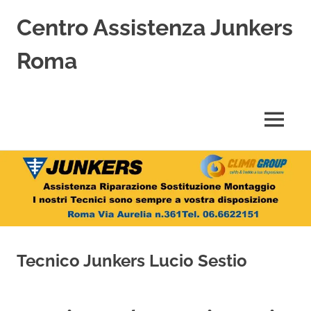
Centro Assistenza Junkers
Roma
Centro
Assistenza
Junkers
MENU
specializzato
nell'Assistenza,
Salta
Riparazione,
Sostituzione,
al
Installazione
contenuto
e
Vendita
di
Caldaie
Tecnico Junkers Lucio Sestio
Junkers
a
Roma