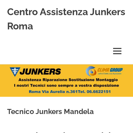
Centro Assistenza Junkers
Roma
Centro
Assistenza
Junkers
MENU
specializzato
nell'Assistenza,
Salta
Riparazione,
Sostituzione,
al
Installazione
contenuto
e
Vendita
di
Caldaie
Tecnico Junkers Mandela
Junkers
a
Roma