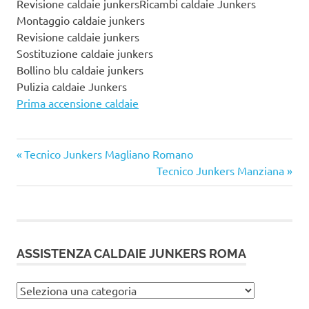
Revisione caldaie junkersRicambi caldaie Junkers
Montaggio caldaie junkers
Revisione caldaie junkers
Sostituzione caldaie junkers
Bollino blu caldaie junkers
Pulizia caldaie Junkers
Prima accensione caldaie
Articolo
Navigazione
Tecnico Junkers Magliano Romano
precedente:
Articolo
Tecnico Junkers Manziana
articoli
successivo:
ASSISTENZA CALDAIE JUNKERS ROMA
Assistenza
caldaie