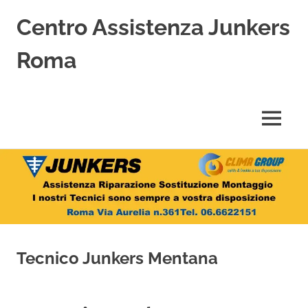
Centro Assistenza Junkers
Roma
Centro
Assistenza
Junkers
MENU
specializzato
nell'Assistenza,
Salta
Riparazione,
Sostituzione,
al
Installazione
contenuto
e
Vendita
di
Caldaie
Tecnico Junkers Mentana
Junkers
a
Roma