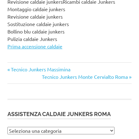
Revisione caldaie junkersRicambi caldaie Junkers
Montaggio caldaie junkers
Revisione caldaie junkers
Sostituzione caldaie junkers
Bollino blu caldaie junkers
Pulizia caldaie Junkers
Prima accensione caldaie
Articolo
Navigazione
Tecnico Junkers Massimina
precedente:
Articolo
Tecnico Junkers Monte Cervialto Roma
articoli
successivo:
ASSISTENZA CALDAIE JUNKERS ROMA
Assistenza
caldaie