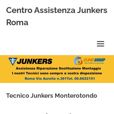
Centro Assistenza Junkers
Roma
Centro
Assistenza
Junkers
MENU
specializzato
nell'Assistenza,
Salta
Riparazione,
Sostituzione,
al
Installazione
contenuto
e
Vendita
di
Caldaie
Tecnico Junkers Monterotondo
Junkers
a
Roma