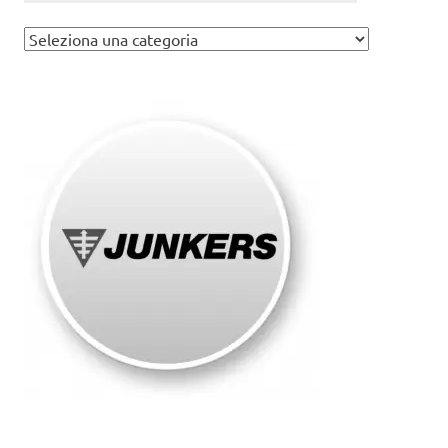
Assistenza
caldaie
Junkers
Roma