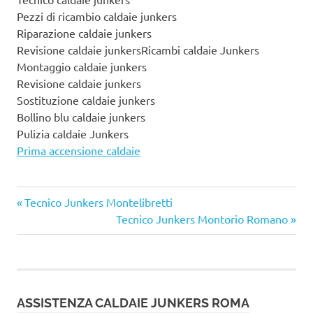
Pezzi di ricambio caldaie junkers
Riparazione caldaie junkers
Revisione caldaie junkersRicambi caldaie Junkers
Montaggio caldaie junkers
Revisione caldaie junkers
Sostituzione caldaie junkers
Bollino blu caldaie junkers
Pulizia caldaie Junkers
Prima accensione caldaie
Articolo
Navigazione
Tecnico Junkers Montelibretti
precedente:
Articolo
Tecnico Junkers Montorio Romano
articoli
successivo:
ASSISTENZA CALDAIE JUNKERS ROMA