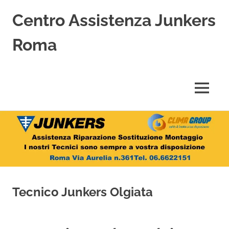
Centro Assistenza Junkers
Roma
Centro
Assistenza
Junkers
MENU
specializzato
nell'Assistenza,
Salta
Riparazione,
Sostituzione,
al
Installazione
contenuto
e
Vendita
di
Caldaie
Tecnico Junkers Olgiata
Junkers
a
Roma