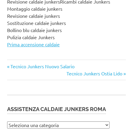
Revisione caldaie junkersRicambi caldaie Junkers
Montaggio caldaie junkers
Revisione caldaie junkers
Sostituzione caldaie junkers
Bollino blu caldaie junkers
Pulizia caldaie Junkers
Prima accensione caldaie
Articolo
Navigazione
Tecnico Junkers Nuovo Salario
precedente:
Articolo
Tecnico Junkers Ostia Lido
articoli
successivo:
ASSISTENZA CALDAIE JUNKERS ROMA
Assistenza
caldaie