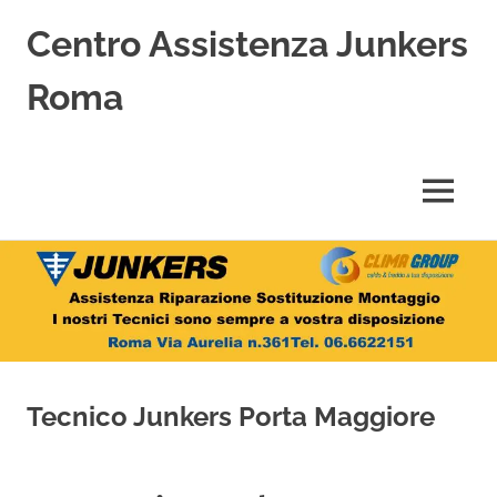
Centro Assistenza Junkers
Roma
Centro
Assistenza
Junkers
MENU
specializzato
nell'Assistenza,
Salta
Riparazione,
Sostituzione,
al
Installazione
contenuto
e
Vendita
di
Caldaie
Tecnico Junkers Porta Maggiore
Junkers
a
Roma