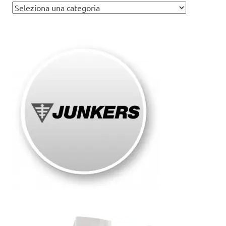
Assistenza
caldaie
Junkers
Roma