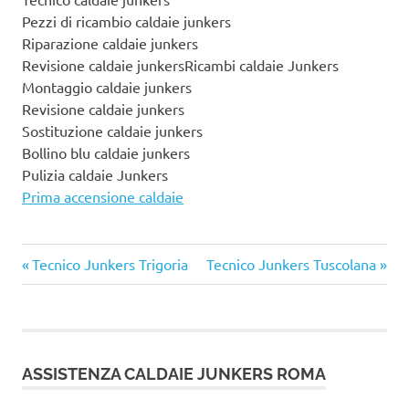
Pezzi di ricambio caldaie junkers
Riparazione caldaie junkers
Revisione caldaie junkersRicambi caldaie Junkers
Montaggio caldaie junkers
Revisione caldaie junkers
Sostituzione caldaie junkers
Bollino blu caldaie junkers
Pulizia caldaie Junkers
Prima accensione caldaie
Articolo
Articolo
Navigazione
Tecnico Junkers Trigoria
Tecnico Junkers Tuscolana
precedente:
successivo:
articoli
ASSISTENZA CALDAIE JUNKERS ROMA