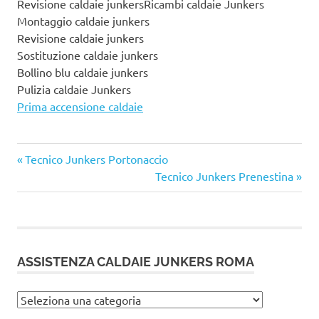
Revisione caldaie junkersRicambi caldaie Junkers
Montaggio caldaie junkers
Revisione caldaie junkers
Sostituzione caldaie junkers
Bollino blu caldaie junkers
Pulizia caldaie Junkers
Prima accensione caldaie
Articolo
Navigazione
Tecnico Junkers Portonaccio
precedente:
Articolo
Tecnico Junkers Prenestina
articoli
successivo:
ASSISTENZA CALDAIE JUNKERS ROMA
Assistenza
caldaie