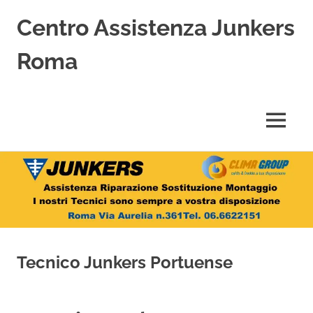
Centro Assistenza Junkers
Roma
Centro
Assistenza
Junkers
MENU
specializzato
nell'Assistenza,
Salta
Riparazione,
Sostituzione,
al
Installazione
contenuto
e
Vendita
di
Caldaie
Tecnico Junkers Portuense
Junkers
a
Roma