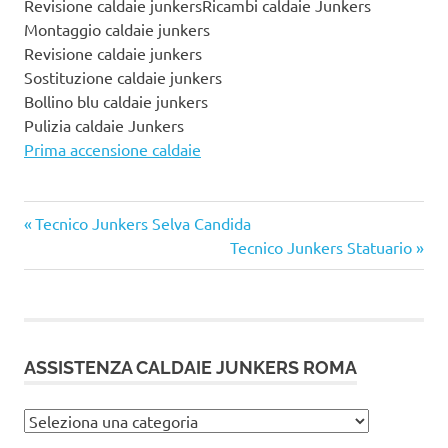
Revisione caldaie junkersRicambi caldaie Junkers
Montaggio caldaie junkers
Revisione caldaie junkers
Sostituzione caldaie junkers
Bollino blu caldaie junkers
Pulizia caldaie Junkers
Prima accensione caldaie
Articolo
Navigazione
Tecnico Junkers Selva Candida
precedente:
Articolo
Tecnico Junkers Statuario
articoli
successivo:
ASSISTENZA CALDAIE JUNKERS ROMA
Assistenza
caldaie