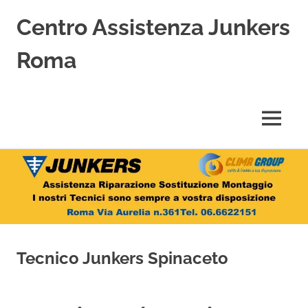
Centro Assistenza Junkers
Roma
Centro
Assistenza
Junkers
MENU
specializzato
nell'Assistenza,
Salta
Riparazione,
Sostituzione,
al
Installazione
contenuto
e
Vendita
di
Caldaie
Tecnico Junkers Spinaceto
Junkers
a
Roma